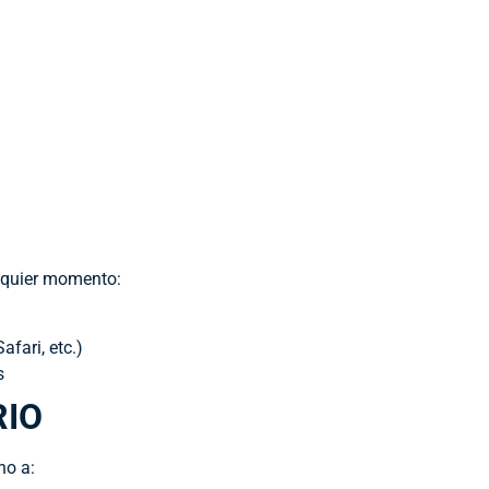
alquier momento:
fari, etc.)
s
RIO
ho a: