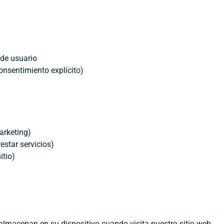
 de usuario
onsentimiento explícito)
arketing)
estar servicios)
itio)
almacenan en su dispositivo cuando visita nuestro sitio web.