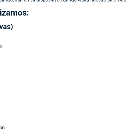
lizamos:
vas)
o
ión