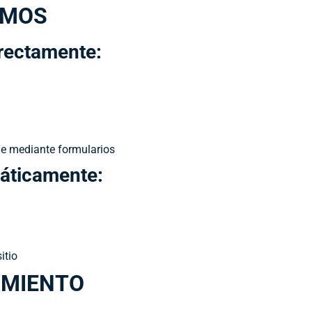
AMOS
irectamente:
ne mediante formularios
máticamente:
itio
AMIENTO